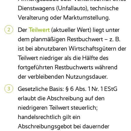
Dienstwagens (Unfallauto), technische
E-Rechnung
Veralterung oder Marktumstellung.
Faktura
Der
Teilwert
(aktueller Wert) liegt unter
dem planmäßigen Restbuchwert – z. B.
Excel-basiertes Reporting
ist bei abnutzbaren Wirtschaftsgütern der
Teilwert niedriger als die Hälfte des
Archivierung/Workflow
fortgeführten Restbuchwerts während
der verbleibenden Nutzungsdauer.
E-Bilanz
Gesetzliche Basis: § 6 Abs. 1 Nr. 1 EStG
erlaubt die Abschreibung auf den
niedrigeren Teilwert steuerlich;
handelsrechtlich gilt ein
Abschreibungsgebot bei dauernder