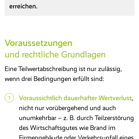
erreichen.
Reisekosten­abrechnung
Zeitwirtschaft
Voraussetzungen
Entgelt­abrechnung
und rechtliche Grundlagen
Eine Teilwertabschreibung ist nur zulässig,
Mitarbeiter­portal
wenn drei Bedingungen erfüllt sind:
Finanzbuchhaltung
Voraussichtlich dauerhafter Wertverlust
,
nicht nur vorübergehend und auch
Kostenrechnung
unumkehrbar – z. B. durch Teilzerstörung
des Wirtschaftsgutes wie Brand im
Anlagenbuchhaltung
Firmengebäude oder Verkehrsunfall eines