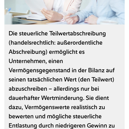
Referenzen
Entgeltabrechnung
HANSALOG MEGA
Seminare und Schulungen
Reisekosten­abrechnung
Entgeltanalyse
NEU
Karriere
Baulohn
Messen
BPS Heuer­abrechnung
Magazin
Die steuerliche Teilwertabschreibung
Ticketsystem
Reisekostenabrechnung
(handelsrechtlich: außerordentliche
Downloads & Links
Zeitwirtschaft
Abschreibung) ermöglicht es
Unternehmen, einen
Wissensdatenbank/FAQ
KI-Assistent
Vermögensgegenstand in der Bilanz auf
Glossar
seinen tatsächlichen Wert (den Teilwert)
abzuschreiben – allerdings nur bei
ON PREMISE
(LN UI)
dauerhafter Wertminderung. Sie dient
dazu, Vermögenswerte realistisch zu
Recruiting
bewerten und mögliche steuerliche
Entlastung durch niedrigeren Gewinn zu
Personal­management