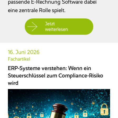
passende E-Rechnung Software dabei
eine zentrale Rolle spielt.
E-Rechnung
Jetzt
Faktura
weiterlesen
Excel-basiertes Reporting
16. Juni 2026
Archivierung/Workflow
Fachartikel
ERP-Systeme verstehen: Wenn ein
E-Bilanz
Steuerschlüssel zum Compliance-Risiko
wird