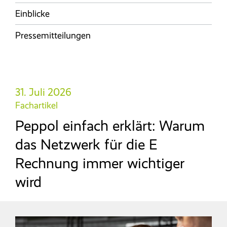
Referenzen
Entgeltabrechnung
HANSALOG MEGA
Seminare und Schulungen
Einblicke
Reisekosten­abrechnung
Entgeltanalyse
NEU
Karriere
Pressemitteilungen
Baulohn
Messen
BPS Heuer­abrechnung
Magazin
Ticketsystem
Reisekostenabrechnung
Downloads & Links
Zeitwirtschaft
31. Juli 2026
Fachartikel
Wissensdatenbank/FAQ
KI-Assistent
Peppol einfach erklärt: Warum
Glossar
das Netzwerk für die E
Rechnung immer wichtiger
ON PREMISE
(LN UI)
wird
Recruiting
Personal­management