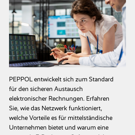
Reisekosten­abrechnung
Zeitwirtschaft
Entgelt­abrechnung
Mitarbeiter­portal
PEPPOL entwickelt sich zum Standard
für den sicheren Austausch
Finanzbuchhaltung
elektronischer Rechnungen. Erfahren
Sie, wie das Netzwerk funktioniert,
Kostenrechnung
welche Vorteile es für mittelständische
Unternehmen bietet und warum eine
Anlagenbuchhaltung