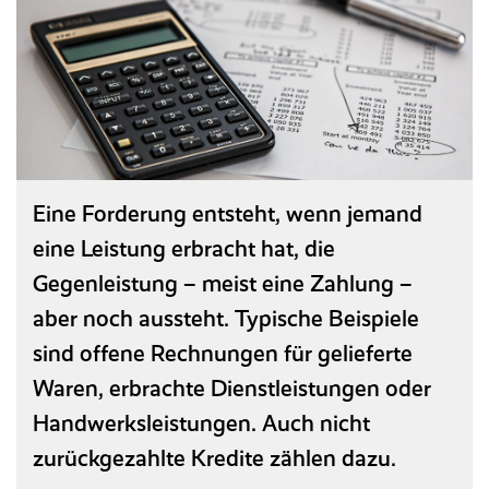
Referenzen
Entgeltabrechnung
HANSALOG MEGA
Seminare und Schulungen
Reisekosten­abrechnung
Entgeltanalyse
NEU
Karriere
Baulohn
Messen
BPS Heuer­abrechnung
Magazin
Ticketsystem
Reisekostenabrechnung
Downloads & Links
Zeitwirtschaft
Eine Forderung entsteht, wenn jemand
Wissensdatenbank/FAQ
eine Leistung erbracht hat, die
KI-Assistent
Gegenleistung – meist eine Zahlung –
Glossar
aber noch aussteht. Typische Beispiele
sind offene Rechnungen für gelieferte
ON PREMISE
(LN UI)
Waren, erbrachte Dienstleistungen oder
Recruiting
Handwerksleistungen. Auch nicht
zurückgezahlte Kredite zählen dazu.
Personal­management