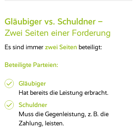
Reisekosten­abrechnung
Gläubiger vs. Schuldner –
Zwei Seiten einer Forderung
Zeitwirtschaft
Es sind immer
zwei Seiten
beteiligt:
Entgelt­abrechnung
Beteiligte Parteien:
Mitarbeiter­portal
Gläubiger
Hat bereits die Leistung erbracht.
Finanzbuchhaltung
Schuldner
Kostenrechnung
Muss die Gegenleistung, z. B. die
Zahlung, leisten.
Anlagenbuchhaltung