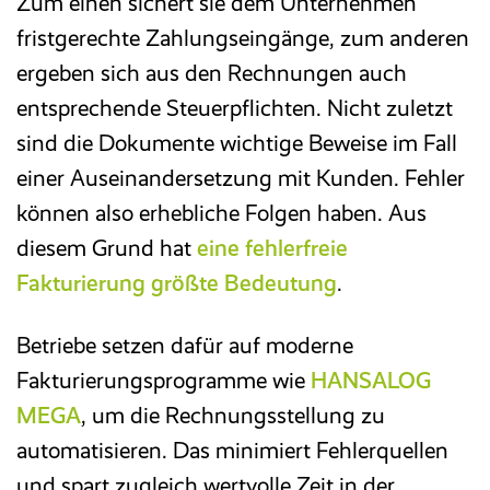
Zum einen sichert sie dem Unternehmen
fristgerechte Zahlungseingänge, zum anderen
E-Rechnung
ergeben sich aus den Rechnungen auch
entsprechende Steuerpflichten. Nicht zuletzt
Faktura
sind die Dokumente wichtige Beweise im Fall
Excel-basiertes Reporting
einer Auseinandersetzung mit Kunden. Fehler
können also erhebliche Folgen haben. Aus
Archivierung/Workflow
diesem Grund hat
eine fehlerfreie
Fakturierung größte Bedeutung
.
E-Bilanz
Betriebe setzen dafür auf moderne
Fakturierungsprogramme wie
HANSALOG
MEGA
, um die Rechnungsstellung zu
automatisieren. Das minimiert Fehlerquellen
und spart zugleich wertvolle Zeit in der