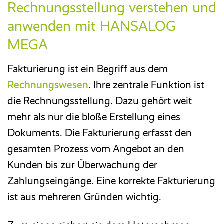
Rechnungsstellung verstehen und
anwenden mit HANSALOG
Reisekosten­abrechnung
MEGA
Zeitwirtschaft
Fakturierung ist ein Begriff aus dem
Entgelt­abrechnung
Rechnungswesen
. Ihre zentrale Funktion ist
die Rechnungsstellung. Dazu gehört weit
Mitarbeiter­portal
mehr als nur die bloße Erstellung eines
Dokuments. Die Fakturierung erfasst den
gesamten Prozess vom Angebot an den
Finanzbuchhaltung
Kunden bis zur Überwachung der
Zahlungseingänge. Eine korrekte Fakturierung
Kostenrechnung
ist aus mehreren Gründen wichtig.
Anlagenbuchhaltung