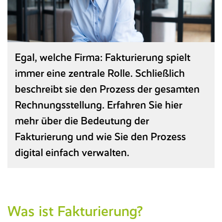
Referenzen
Entgeltabrechnung
HANSALOG MEGA
Seminare und Schulungen
Reisekosten­abrechnung
Entgeltanalyse
NEU
Karriere
Baulohn
Messen
BPS Heuer­abrechnung
Magazin
Egal, welche Firma: Fakturierung spielt
Ticketsystem
Reisekostenabrechnung
immer eine zentrale Rolle. Schließlich
Downloads & Links
Zeitwirtschaft
beschreibt sie den Prozess der gesamten
Rechnungsstellung. Erfahren Sie hier
Wissensdatenbank/FAQ
KI-Assistent
mehr über die Bedeutung der
Glossar
Fakturierung und wie Sie den Prozess
digital einfach verwalten.
ON PREMISE
(LN UI)
Recruiting
Was ist Fakturierung?
Personal­management