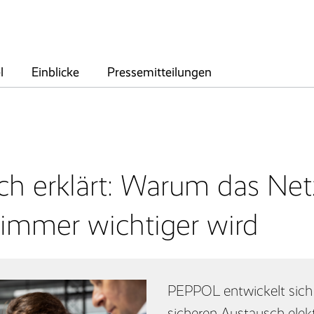
F
Zeitwirtschaft
E
Entgelt­abrechnung
l
Einblicke
Pressemitteilungen
Mitarbeiter­portal
A
E
ch erklärt: Warum das Net
immer wichtiger wird
PEPPOL entwickelt sich
sicheren Austausch elek