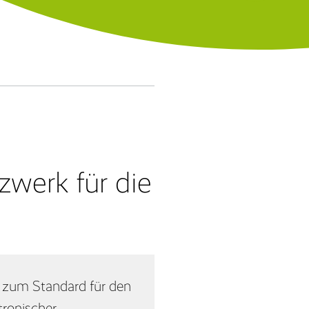
aktura
xcel-basiertes Reporting
rchivierung/Workflow
-Bilanz
zwerk für die
 zum Standard für den
tronischer