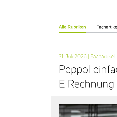
Entgeltabrechnung
Entgeltanalyse
NEU
Baulohn
Alle Rubriken
Fachartike
Reisekostenabrechnung
Zeitwirtschaft
31. Juli 2026
|
Fachartikel
KI-Assistent
Peppol einfa
E Rechnung 