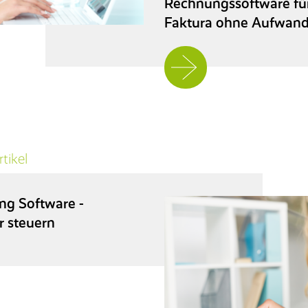
Rechnungssoftware für
Faktura ohne Aufwan
Jetzt
weiterlesen
tikel
ng Software -
r steuern