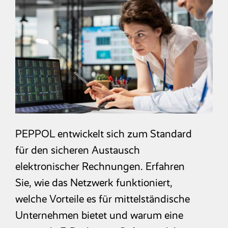
Reisekosten­abrechnung
Zeitwirtschaft
Entgelt­abrechnung
Mitarbeiter­portal
PEPPOL entwickelt sich zum Standard
für den sicheren Austausch
Finanzbuchhaltung
elektronischer Rechnungen. Erfahren
Sie, wie das Netzwerk funktioniert,
Kostenrechnung
welche Vorteile es für mittelständische
Unternehmen bietet und warum eine
Anlagenbuchhaltung