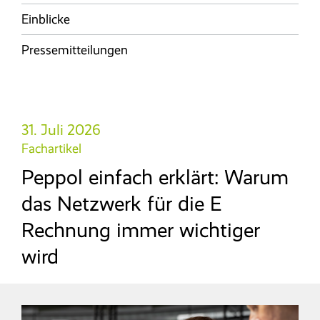
Referenzen
Entgeltabrechnung
HANSALOG MEGA
Seminare und Schulungen
Einblicke
Reisekosten­abrechnung
Entgeltanalyse
NEU
Karriere
Pressemitteilungen
Baulohn
Messen
BPS Heuer­abrechnung
Magazin
Ticketsystem
Reisekostenabrechnung
Downloads & Links
Zeitwirtschaft
31. Juli 2026
Fachartikel
Wissensdatenbank/FAQ
KI-Assistent
Peppol einfach erklärt: Warum
Glossar
das Netzwerk für die E
Rechnung immer wichtiger
ON PREMISE
(LN UI)
wird
Recruiting
Personal­management