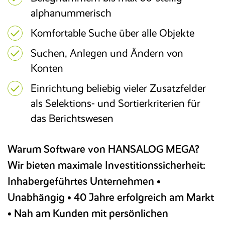
alphanummerisch
E-Rechnung
Komfortable Suche über alle Objekte
Faktura
Suchen, Anlegen und Ändern von
Konten
Excel-basiertes Reporting
Einrichtung beliebig vieler Zusatzfelder
als Selektions- und Sortierkriterien für
Archivierung/Workflow
das Berichtswesen
E-Bilanz
Warum Software von HANSALOG MEGA?
Wir bieten maximale Investitionssicherheit:
Inhabergeführtes Unternehmen •
Unabhängig • 40 Jahre erfolgreich am Markt
• Nah am Kunden mit persönlichen