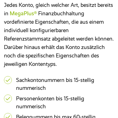
Jedes Konto, gleich welcher Art, besitzt bereits
Reisekosten­abrechnung
in
MegaPlus®
Finanzbuchhaltung
vordefinierte Eigenschaften, die aus einem
Zeitwirtschaft
individuell konfigurierbaren
Referenzstammsatz abgeleitet werden können.
Entgelt­abrechnung
Darüber hinaus erhält das Konto zusätzlich
noch die spezifischen Eigenschaften des
Mitarbeiter­portal
jeweiligen Kontentyps.
Sachkontonummern bis 15-stellig
Finanzbuchhaltung
nummerisch
Kostenrechnung
Personenkonten bis 15-stellig
nummerisch
Anlagenbuchhaltung
Belegnummern bis max 60-stellig